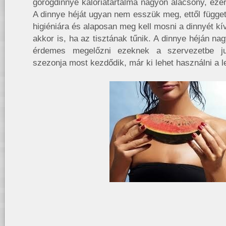
görögdinnye kalóriatartalma nagyon alacsony, ezér
A dinnye héját ugyan nem esszük meg, ettől függetle
higiéniára és alaposan meg kell mosni a dinnyét kívü
akkor is, ha az tisztának tűnik. A dinnye héján nag
érdemes megelőzni ezeknek a szervezetbe ju
szezonja most kezdődik, már ki lehet használni a l