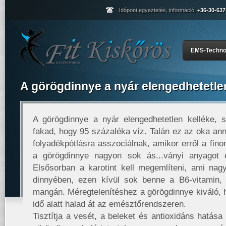
Időpont egyeztetés, információ:
+36-30-637
EMS-Techno
A görögdinnye a nyár elengedhetetle
A görögdinnye a nyár elengedhetetlen kelléke, 
fakad, hogy 95 százaléka víz. Talán ez az oka an
folyadékpótlásra asszociálnak, amikor erről a fin
a görögdinnye nagyon sok ás...ványi anyagot é
Elsősorban a karotint kell megemlíteni, ami na
dinnyében, ezen kívül sok benne a B6-vitamin, 
mangán. Méregtelenítéshez a görögdinnye kiváló, 
idő alatt halad át az emésztőrendszeren.
Tisztítja a vesét, a beleket és antioxidáns hatás